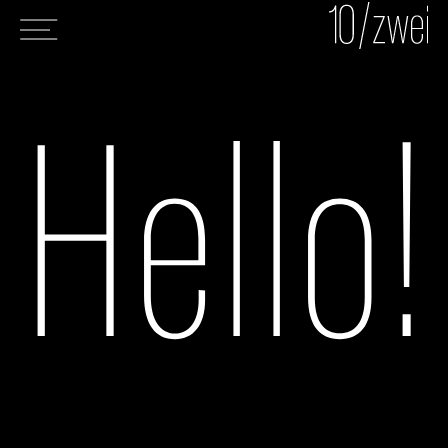
Hello!
wir